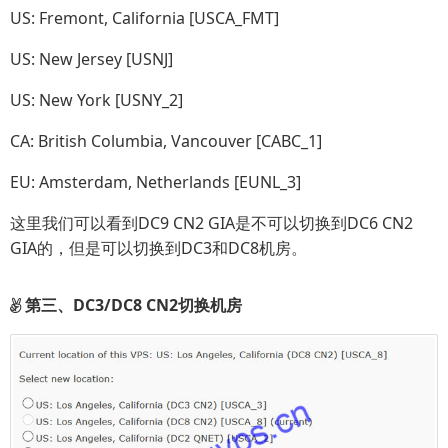
US: Fremont, California [USCA_FMT]
US: New Jersey [USNJ]
US: New York [USNY_2]
CA: British Columbia, Vancouver [CABC_1]
EU: Amsterdam, Netherlands [EUNL_3]
这里我们可以看到DC9 CN2 GIA是不可以切换到DC6 CN2
GIA的，但是可以切换到DC3和DC8机房。
第三、DC3/DC8 CN2切换机房