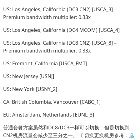
US: Los Angeles, California (DC3 CN2) [USCA_3] –
Premium bandwidth multiplier: 0.33x
US: Los Angeles, California (DC4 MCOM) [USCA_4]
US: Los Angeles, California (DC8 CN2) [USCA_8] –
Premium bandwidth multiplier: 0.33x
US: Fremont, California [USCA_FMT]
US: New Jersey [USNJ]
US: New York [USNY_2]
CA: British Columbia, Vancouver [CABC_1]
EU: Amsterdam, Netherlands [EUNL_3]
普通套餐方案虽然和DC8/DC3一样可以切换，但是切换到
CN2机房流量会减少至三分之一。《 切换更换机房参考：
选