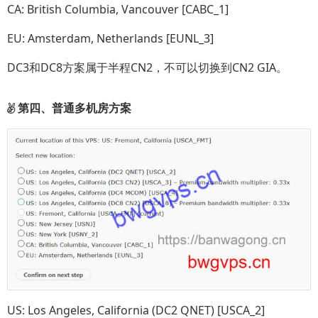
CA: British Columbia, Vancouver [CABC_1]
EU: Amsterdam, Netherlands [EUNL_3]
DC3和DC8方案属于半程CN2，不可以切换到CN2 GIA。
第四、普通多机房方案
US: Los Angeles, California (DC2 QNET) [USCA_2]