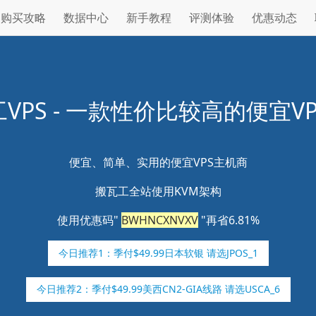
购买攻略
数据中心
新手教程
评测体验
优惠动态
VPS - 一款性价比较高的便宜V
便宜、简单、实用的便宜VPS主机商
搬瓦工全站使用KVM架构
使用优惠码"
BWHNCXNVXV
"再省6.81%
今日推荐1：季付$49.99日本软银 请选JPOS_1
今日推荐2：季付$49.99美西CN2-GIA线路 请选USCA_6