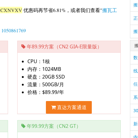
搬
CXNVXV
优惠码再节省6.81%，或者我们查看"
搬瓦工
正
：
1050861769
搬
年89.99方案（CN2 GIA-E限量版）
数
CPU：1核
内存：1024MB
线
硬盘：20GB SSD
任
流量：500GB/月
价格：$89.99/年
系
直达方案通道
3
新
年99.99方案（CN2 GT）
内