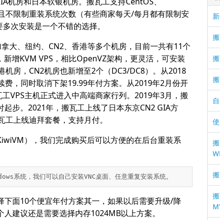
IA机房和日本软银机房。搬瓦工支持CentOS、
版本，且不限制重装系统次数（有些商家每天/每月都有限制安
新
要多次安装是一个不错的选择。
搬
、加拿大、纽约、CN2、香港等多个机房，目前一共有11个
增KVM VPS，相比OpenVZ架构，更灵活，可安装
搬
房，CN2机房也新增至2个（DC3/DC8）。从2018
搬
续费，同时取消下架19.99年付方案。从2019年2月份开
搬瓦工VPS主机正式进入中高端商家行列。2019年3月，搬
自
年付起步。2021年，搬瓦工上线了日本东京CN2 GIA方
，搬瓦工上线迪拜套餐，支持月付。
使
iwiVM），我们完成购买后可以方便的在后台重装系
搬
W
搬
ndows系统，我们可以自己安装VNC桌面、任意重复安装系统。
搬
下面10个便宜年付方案其一，如果以后需要升级/降
M
人建议还是需要选择内存1024MB以上方案。