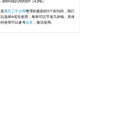
 - BWH38ZU9VDKP（4.8%）
这是
搬瓦工中文网
整理的最新的5个折扣码，我们
可以选择A优先使用，每单可以节省几块钱。具体
如何使用可以参考
这里
，激活使用。